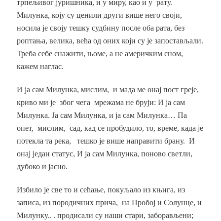
трпељивог јуришника, и у миру, као и у рату.
Милунка, коју су ценили други више него своји,
носила је своју тешку судбину после оба рата, без
роптања, велика, већа од оних који су је запостављали.
Треба себе снажити, њоме, а не америчким сном,
кажем наглас.
И ја сам Милунка, мислим, и мада ме онај пост греје,
криво ми је због чега мрежама не бруји: И ја сам
Милунка. Ја сам Милунка, и ја сам Милунка… Па
опет, мислим, сад, кад се пробудило, то, време, када је
потекла та река, тешко је више направити брану. И
онај један статус, И ја сам Милунка, поново светли,
дубоко и јасно.
Избило је све то и сећање, покуљало из књига, из
записа, из породичних прича, на Пробој и Солунце, и
Милунку.. . продисали су наши стари, заборављени;