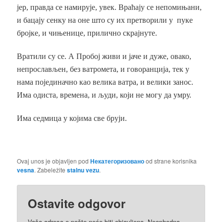
јер, правда се намирује, увек. Враћају се непомињани,
и бацају сенку на оне што су их претворили у пуке
бројке, и чињенице, прилично скрајнуте.
Вратили су се. А Пробој живи и јаче и дуже, овако,
непрослављен, без ватромета, и говоранција, тек у
нама појединачно као велика ватра, и велики занос.
Има одиста, времена, и људи, који не могу да умру.
Има седмица у којима све бруји.
Ovaj unos je objavljen pod
Некатегоризовано
od strane korisnika
vesna
. Zabeležite
stalnu vezu
.
Ostavite odgovor
Vaša adresa e-pošte neće biti objavljena.
Neophodna