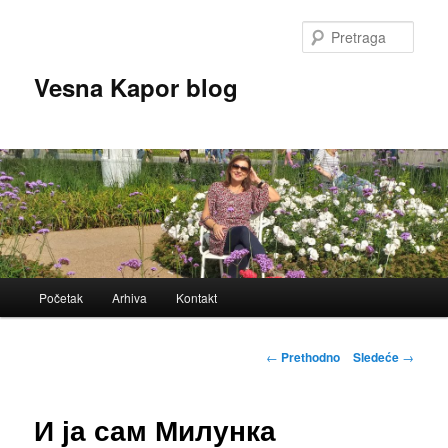
Skoči
na
Pretr
primarni
sadržaj
Vesna Kapor blog
Glavni
Početak
Arhiva
Kontakt
izbornik
Kretanje
←
Prethodno
Sledeće
→
članaka
И ја сам Милунка