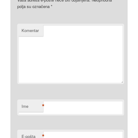
polja su označena
*
Komentar
*
Ime
*
E-pošta