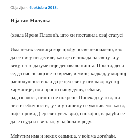
Objavljeno
6. oktobra 2018.
И ја сам Милунка
(хвала Ирена Плаовић, што си поставила овај статус)
Има неких седмица које прођу посве неопажено; као
да се нису ни десиле; као де се никада на свету и у
веку, на те датуме није дешавало ништа. Просто, деси
се, да нас не окрзне то време; и мине, кадкад, у мирној
равнодушности као да је цео свет у некаквој пустој
хармонији; или просто нашу душу, сећање,
радозналост, ништа не покрене. Понекад су то дани
чисте себичности, у чију тишину се умотавамо као да
није привид (јер свет увек ври), спокојно, варајући се
да је свуда и све тако; у најбољем реду.
Међутим има и неких седмица, у којима догађаји,