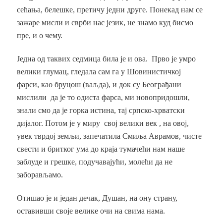
сећања, белешке, претичу једни друге. Понекад нам се
зажаре мисли и сврби нас језик, не знамо куд бисмо
пре, и о чему.
Једна од таквих седмица била је и ова. Прво је умро
велики глумац, гледала сам га у Шовинистичкој
фарси, као бруцош (ваљда), и док су Београђани
мислили да је то одиста фарса, ми новопридошли,
знали смо да је горка истина, тај српско-хрватски
дијалог. Потом је у миру свој велики век , на овој,
увек тврдој земљи, запечатила Смиља Аврамов, чисте
свести и бритког ума до краја тумачећи нам наше
заблуде и грешке, подучавајући, молећи да не
заборављамо.
Отишао је и један дечак, Душан, на ону страну,
оставивши своје велике очи на свима нама.