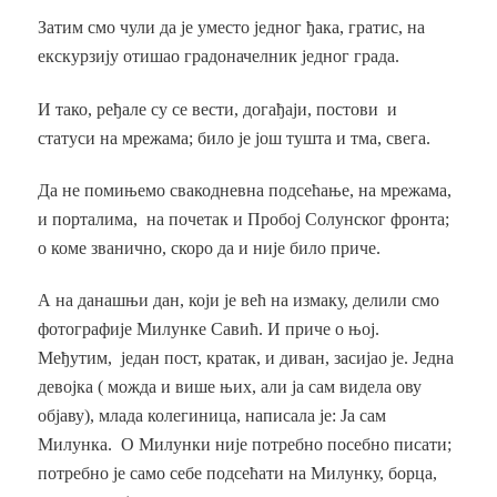
Затим смо чули да је уместо једног ђака, гратис, на
екскурзију отишао градоначелник једног града.
И тако, ређале су се вести, догађаји, постови и
статуси на мрежама; било је још тушта и тма, свега.
Да не помињемо свакодневна подсећање, на мрежама,
и порталима, на почетак и Пробој Солунског фронта;
о коме званично, скоро да и није било приче.
А на данашњи дан, који је већ на измаку, делили смо
фотографије Милунке Савић. И приче о њој.
Међутим, један пост, кратак, и диван, засијао је. Једна
девојка ( можда и више њих, али ја сам видела ову
објаву), млада колегиница, написала је: Ја сам
Милунка. О Милунки није потребно посебно писати;
потребно је само себе подсећати на Милунку, борца,