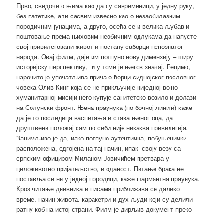
Прво, сведоче о њима као да су савременици, у једну руку,
без патетике, али сасвим извесно као о незаобилазним
породичним јунацима, а друго, осећа се и велика љубав и
поштовање према њиховим необичним одлукама да напусте
свој привилеговани живот и постану саборци непознатог
народа. Овај филм, даје им потпуно нову димензију – ширу
историјску перспективу, и у томе је његов значај. Рецимо,
нарочито је упечатљива прича о ћерци сиднејског пословног
човека Олив Кинг која се не прикључије ниједној војно-
хуманитарној мисији него купује санитетско возило и долази
на Солунски фронт. Њена праунука (по бочној линији) каже
да је то последица васпитања и става њеног оца, да
друштвени положај сам по себи није никаква привилегија.
Занимљиво је да, иако потпуно аутентична, побуњенички
расположена, одгојена на тај начин, ипак, своју везу са
српским официром Миланом Јовичићем претвара у
целоживотно пријатељство, и оданост. Питање брака не
поставља се ни у једној породици, каже шармантна праунука.
Кроз читање дневника и писама приближава се далеко
време, начин живота, каракетри и дух људи који су делили
ратну коб на истој страни. Филм је дирљив документ преко