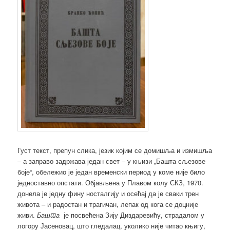
Густ текст, препун слика, језик којим се домишља и измишља
– а заправо задржава један свет – у књизи „Башта сљезове
боје“, обележио је један временски период у коме није било
једноставно опстати. Објављена у Плавом колу СКЗ, 1970.
донела је једну фину носталгију и осећај да је сваки трен
живота – и радостан и трагичан, лепак од кога се доцније
живи.
Башта
је посвећена Зију Диздаревићу, страдалом у
логору Јасеновац, што гледалац, уколико није читао књигу,