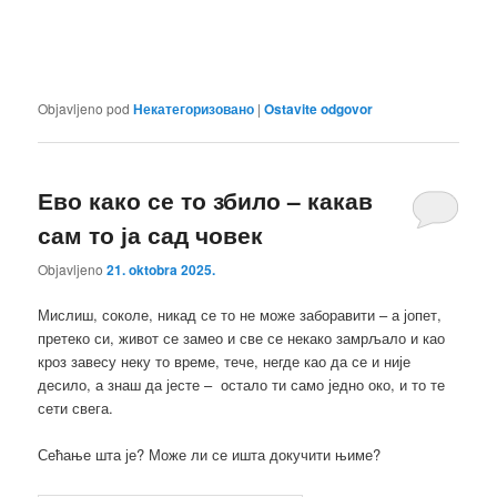
Objavljeno pod
Некатегоризовано
|
Ostavite odgovor
Ево како се то збило – какав
сам то ја сад човек
Objavljeno
21. oktobra 2025.
Мислиш, соколе, никад се то не може заборавити – а јопет,
претеко си, живот се замео и све се некако замрљало и као
кроз завесу неку то време, тече, негде као да се и није
десило, а знаш да јесте – остало ти само једно око, и то те
сети свега.
Сећање шта је? Може ли се ишта докучити њиме?