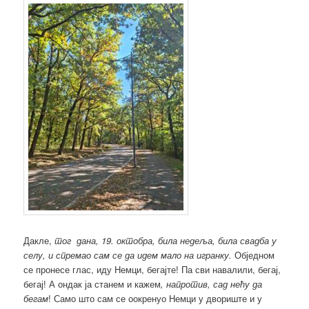
Дакле,
тог дана, 19. октобра, била недеља, била свадба у
селу, и спремао сам се да идем мало на игранку.
Обједном
се пронесе глас, иду Немци, бегајте! Па сви навалили, бегај,
бегај! А ондак ја станем и кажем
, напротив, сад нећу да
бегам
! Само што сам се оокренуо Немци у двориште и у