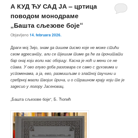
А КУД ЋУ САД ЈА – цртица
поводом монодраме
„Башта сљезове боје“
Objavljeno
14. februara 2026.
Драги мој Зијо, з
нам да пишем писмо које не може стићи
свом адресанту, али се тјешим тиме да ће га прочитати
бар онај који воли нас обојицу. Касна је ноћ и мени се не
спава. У ово глуво доба разговара се само с духовима и
успоменама, а ја, ево, размишљам о златној паучини и
сребрној магли твојих прича, и о страшном крају који те је
задесио у логору Јасеновац
.
„Башта сљезове боје“, Б. Ћопић