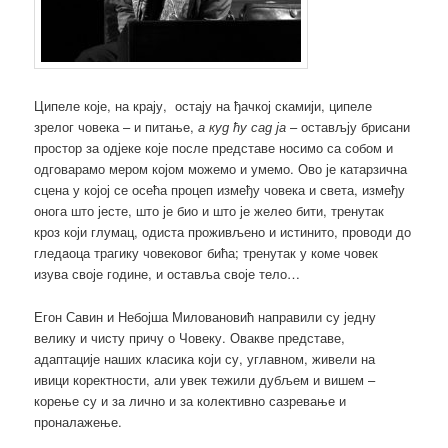
Ципеле које, на крају, остају на ђачкој скамији, ципеле
зрелог човека – и питање,
а куд ћу сад ја
– остављју брисани
простор за одјеке које после представе носимо са собом и
одгoварамо мером којом можемо и умемо. Ово је катарзична
сцена у којој се осећа процеп између човека и света, између
онога што јесте, што је био и што је желео бити, тренутак
кроз који глумац, одиста проживљено и истинито, проводи до
гледaоца трагику човековог бића; тренутак у коме човек
изува своје године, и оставља своје тело…
Егон Савин и Небојша Миловановић направили су једну
велику и чисту причу о Човеку. Овакве представе,
адаптације наших класика који су, углавном, живели на
ивици коректности, али увек тежили дубљем и вишем –
корење су и за лично и за колективно сазревање и
проналажење.