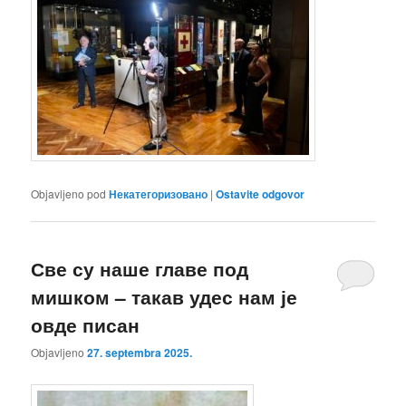
Objavljeno pod
Некатегоризовано
|
Ostavite odgovor
Све су наше главе под
мишком – такав удес нам је
овде писан
Objavljeno
27. septembra 2025.