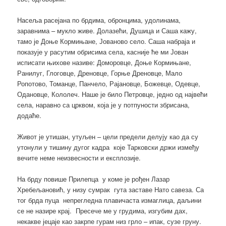
Насеља расејана по брдима, обронцима, удолинама,
заравнима – мукло живе. Долазећи, Душица и Саша кажу,
тамо је Доње Кормињане, Јованово село. Саша набраја и
показује у расутим обрисима села, касније ће ми Јован
исписати њихове називе: Доморовце, Доње Кормињане,
Ранилуг, Глоговце, Дреновце, Горње Дреновце, Мало
Ропотово, Томанце, Панчело, Рајановце, Божевце, Одевце,
Одановце, Кололеч. Наше је било Петровце, једно од највећи
села, наравно са црквом, која је у потпуности збрисана,
додаће.
Живот је утишан, утуљен – цели предели делују као да су
утонули у тишину дугог кадра које Тарковски држи између
вечите неме неизвесности и експлозије.
На брду повише Прилепца у коме је рођен Лазар
Хребељановић, у низу сумрак гута заставе Нато савеза. Са
тог брда пуца непрегледна плавичаста измаглица, даљини
се не назире крај. Пресече ме у грудима, изгубим дах,
некакве јецаје као закрпе гурам низ грло – ипак, сузе груну.