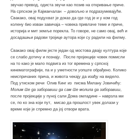
звучао превод, одиста звучи као позив на откривање приче.
На српском је Кајмакчалан – довољно и подразумевајуће.
Свакако, овај подухват је доказ да где год је и у ком год
колену био изван завичаја – човека привлаче теме и приче,
историја и мит земље порекла. То говоре, не само овај, већ и
досадашњи радови тројице аутора који су радили на филму.
Свакако овај филм јесте један од мостова двају култура које
се слабо дотичу и познају. После пројекције човек помисли
на то како је мало подвига из тог времена у српској
кинематографији, па и у уметности уопште обрађено. Колико
неиспричаних прича, и живота чекају да изађу на видело.
Под утиском речи Олив Кинг из писма Милану Јовичићу:
Молим те да заборавиш да сам те молила да заборавиш
,
после пројекције у пуној сали Дома омладине – наврзла ми
се, по ко зна који пут, мисао да прошлост увек долази у
време које је спремно да јој отвори врата.