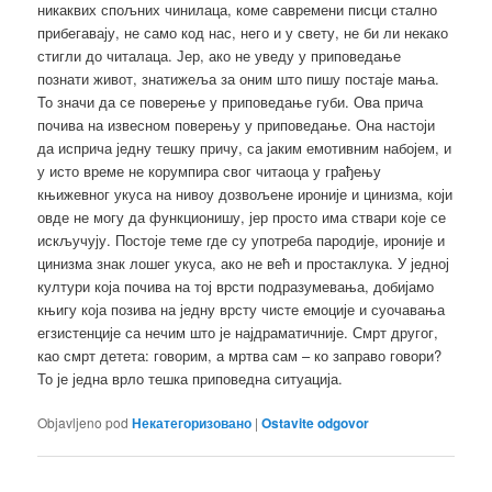
никаквих спољних чинилаца, коме савремени писци стално
прибегавају, не само код нас, него и у свету, не би ли некако
стигли до читалаца. Јер, ако не уведу у приповедање
познати живот, знатижеља за оним што пишу постаје мања.
То значи да се поверење у приповедање губи. Ова прича
почива на извесном поверењу у приповедање. Она настоји
да исприча једну тешку причу, са јаким емотивним набојем, и
у исто време не корумпира свог читаоца у грађењу
књижевног укуса на нивоу дозвољене ироније и цинизма, који
овде не могу да функционишу, јер просто има ствари које се
искључују. Постоје теме где су употреба пародије, ироније и
цинизма знак лошег укуса, ако не већ и простаклука. У једној
култури која почива на тој врсти подразумевања, добијамо
књигу која позива на једну врсту чисте емоције и суочавања
егзистенције са нечим што је најдраматичније. Смрт другог,
као смрт детета: говорим, а мртва сам – ко заправо говори?
То је једна врло тешка приповедна ситуација.
Objavljeno pod
Некатегоризовано
|
Ostavite odgovor