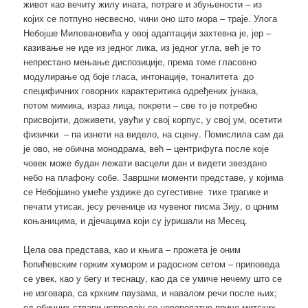
живот као вечиту жилу ината, потраге и збуњености – из
којих се потпуно несвесно, чини оно што мора – траје. Улога
Небојше Миловановића у овој адаптацији захтевна је, јер –
казивање не иде из једног лика, из једног угла, већ је то
непрестано мењање диспозиције, према томе гласовно
модулирање од боје гласа, интонације, тоналитета до
специфичних говорних карактеритика одређених јунака,
потом мимика, израз лица, покрети – све то је потребно
присвојити, доживети, увући у свој корпус, у свој ум, осетити
физички – па изнети на видело, на сцену. Помислила сам да
је ово, не обична монодрама, већ – центрифуга после које
човек може будан лежати васцели дан и видети звездано
небо на плафону собе. Завршни моменти представе, у којима
се Небојшино умеће уздиже до сугестивне тихе трагике и
печати утисак, јесу реченице из чувеног писма Зију, о црним
коњаницима, и дјечацима који су јуришали на Месец.
Цела ова представа, као и књига – прожета је оним
ћопићевским горким хумором и радосном сетом – приповеда
се увек, као у бегу и теснацу, као да се умиче нечему што се
не изговара, са крхким паузама, и навалом речи после њих;
од обичних ствари испредају се невероватне приче митских