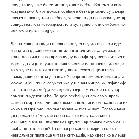
представе у које би се могао уклопити бол због смрти коју
искушавамо. Смрт доноси осећање безнађа какво су ранија
времена, ако су га и осећала, успевала да прекораче унутар
социјалног, или историјског, или културног, или симболичког,
или религијског подручја.
Весна Капор изводи на приповедну сцену догађај који иде
изнад изнад савременог читалачког очекивања: умирање
једне девојчице кроз приповедну клавијатуру осећања њене
мајке. Да ли је то уопште приповедиво и, штавише, да ли је
то могуће естетски опажати у овако суженој димензији
свакодневице каква је наша? У повременим одзивима оца и
момка, и још по неког учесника у њеном умирању, појављује
се – готово да лебди изнад ситуације – утисак о потпуној
самоћи људског бића. То даје осећајну снагу самој прози.
Самоћа смртника, чилење веза са неколицином, самоћа оних
којима умире оно што обележава њихов живот. Постоји нека
„непрелазност“ унутар осећања које испуњава свест
мајчиних писама, или писама других, јер понеко писмо се и
враћа: шта то значи? Та се непрелазност шири на свест
невидљивог пратиоца читаве ситуације, као свест која лебди,