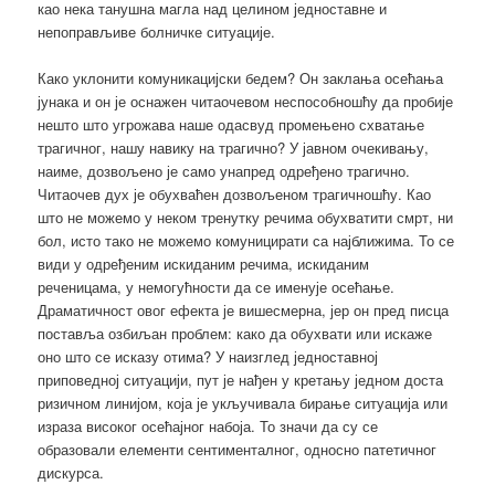
као нека танушна магла над целином једноставне и
непоправљиве болничке ситуације.
Како уклонити комуникацијски бедем? Он заклања осећања
јунака и он је оснажен читаочевом неспособношћу да пробије
нешто што угрожава наше одасвуд промењено схватање
трагичног, нашу навику на трагично? У јавном очекивању,
наиме, дозвољено је само унапред одређено трагично.
Читаочев дух је обухваћен дозвољеном трагичношћу. Као
што не можемо у неком тренутку речима обухватити смрт, ни
бол, исто тако не можемо комуницирати са најближима. То се
види у одређеним искиданим речима, искиданим
реченицама, у немогућности да се именује осећање.
Драматичност овог ефекта је вишесмерна, јер он пред писца
поставља озбиљан проблем: како да обухвати или искаже
оно што се исказу отима? У наизглед једноставној
приповедној ситуацији, пут је нађен у кретању једном доста
ризичном линијом, која је укључивала бирање ситуација или
израза високог осећајног набоја. То значи да су се
образовали елементи сентименталног, односно патетичног
дискурса.