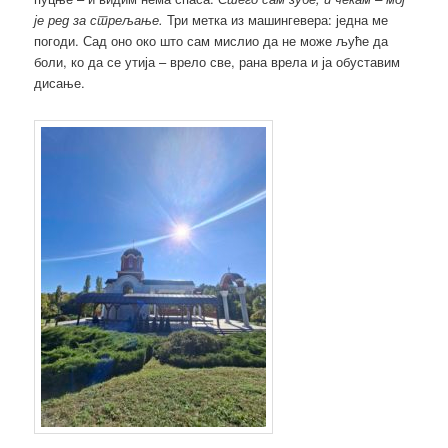
је ред за стрељање.
Три метка из машингевера: једна ме
погоди. Сад оно око што сам мислио да не може љуће да
боли, ко да се утија – врело све, рана врела и ја обуставим
дисање.