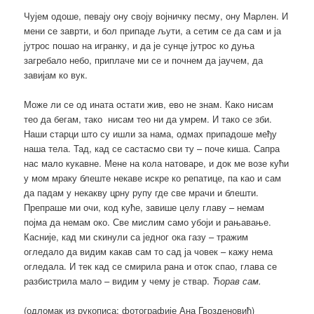
Чујем одоше, певају ону своју војничку песму, ону Марлен. И
мени се заврти, и бол припаде љути, а сетим се да сам и ја
јутрос пошао на игранку, и да је сунце јутрос ко дуња
загребало небо, приплаче ми се и почнем да јаучем, да
завијам ко вук.
Може ли се од ината остати жив, ево не знам. Како нисам
тео да бегам, тако нисам тео ни да умрем. И тако се зби.
Наши старци што су ишли за нама, одмах припадоше међу
наша тела. Тад, кад се састасмо сви ту – поче киша. Сапра
нас мало кукавне. Мене на кола натоваре, и док ме возе кући
у мом мраку блеште некаве искре ко репатице, па као и сам
да падам у некакву црну рупу где све мрачи и блешти.
Препраше ми очи, код куће, завише целу главу – немам
појма да немам око. Све мислим само убоји и рањавање.
Касније, кад ми скинули са једног ока газу – тражим
огледало да видим какав сам то сад ја човек – кажу нема
огледала. И тек кад се смирила рана и оток спао, глава се
разбистрила мало – видим у чему је ствар.
Ћорав сам.
(одломак из рукописа; фотографије Ана Гвозденовић)