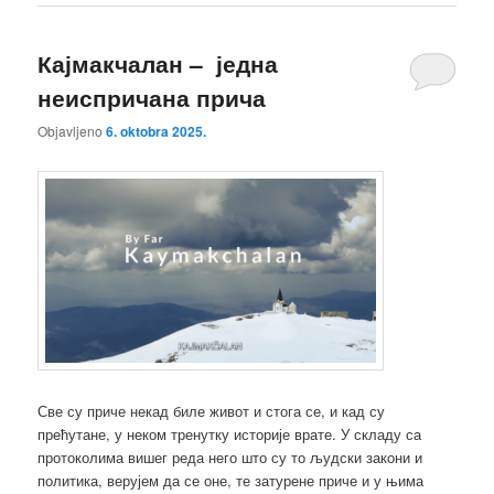
Кајмакчалан – једна
неиспричана прича
Objavljeno
6. oktobra 2025.
Све су приче некад биле живот и стога се, и кад су
прећутане, у неком тренутку историје врате. У складу са
протоколима вишег реда него што су то људски закони и
политика, верујем да се оне, те затурене приче и у њима