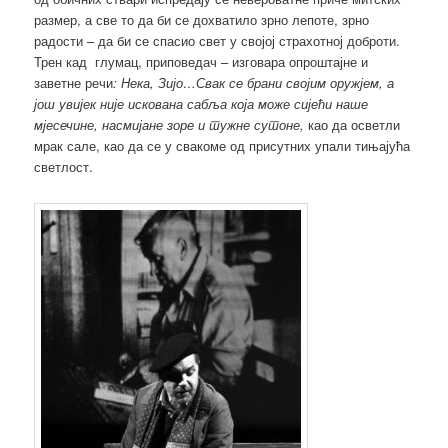
размер, а све то да би се дохватило зрно лепоте, зрно
радости – да би се спасио свет у својој страхотној доброти.
Трен кад глумац, приповедач – изговара опроштајне и
заветне речи
: Нека, Зијо…Свак се брани својим оружјем, а
још увијек није искована сабља која може сијећи наше
мјесечине, насмијане зоре и тужне сутоне,
као да осветли
мрак сале, као да се у свакоме од присутних упали тињајућа
светлост.