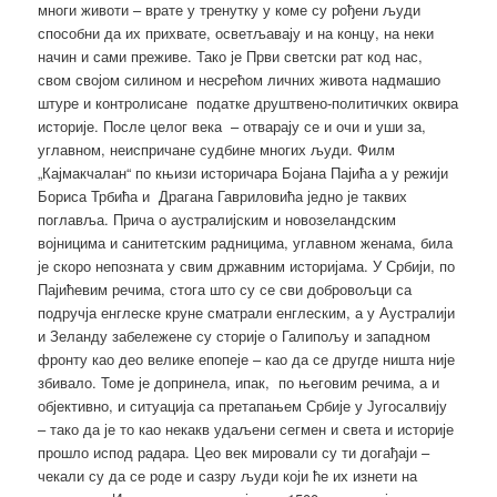
многи животи – врате у тренутку у коме су рођени људи
способни да их прихвате, осветљавају и на концу, на неки
начин и сами преживе. Тако је Први светски рат код нас,
свом својом силином и несрећом личних живота надмашио
штуре и контролисане податке друштвено-политичких оквира
историје. После целог века – отварају се и очи и уши за,
углавном, неиспричане судбине многих људи. Филм
„Кајмакчалан“ по књизи историчара Бојана Пајића а у режији
Бориса Трбића и Драгана Гавриловића једно је таквих
поглавља. Прича о аустралијским и новозеландским
војницима и санитетским радницима, углавном женама, била
је скоро непозната у свим државним историјама. У Србији, по
Пајићевим речима, стога што су се сви добровољци са
подручја енглеске круне сматрали енглеским, а у Аустралији
и Зеланду забележене су сторије о Галипољу и западном
фронту као део велике епопеје – као да се другде ништа није
збивало. Томе је допринела, ипак, по његовим речима, а и
објективно, и ситуација са претапањем Србије у Југосалвију
– тако да је то као некакв удаљени сегмен и света и историје
прошло испод радара. Цео век мировали су ти догађаји –
чекали су да се роде и сазру људи који ће их изнети на