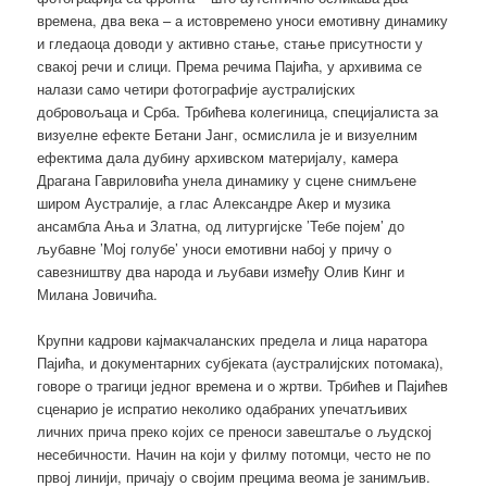
времена, два века – а истовремено уноси емотивну динамику
и гледаоца доводи у активно стање, стање присутности у
свакој речи и слици. Према речима Пајића, у архивима се
налази само четири фотографије аустралијских
добровољаца и Срба. Трбићева колегиница, специјалиста за
визуелне ефекте Бетани Јанг, осмислила је и визуелним
ефектима дала дубину архивском материјалу, камера
Драгана Гавриловића унела динамику у сцене снимљене
широм Аустралије, а глас Александре Акер и музика
ансамбла Ања и Златна, од литургијске ’Тебе појем’ до
љубавне ’Мој голубе’ уноси емотивни набој у причу о
савезништву два народа и љубави између Олив Кинг и
Милана Јовичића.
Крупни кадрови кајмакчаланских предела и лица наратора
Пајића, и документарних субјеката (аустралијских потомака),
говоре о трагици једног времена и о жртви. Трбићев и Пајићев
сценарио је испратио неколико одабраних упечатљивих
личних прича преко којих се преноси завештаље о људској
несебичности. Начин на који у филму потомци, често не по
првој линији, причају о својим прецима веома је занимљив.