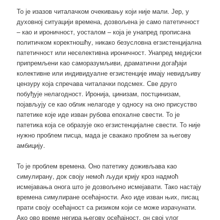
То је изазов читалачком очекивању који није мали. Јер, у
духовној ситуацији времена, дозвољена је само патетичност
– као и ироничност, уосталом – која је унапред прописана
политичком коректношћу, никако безусловна егзистенцијална
патетичност или неселективна ироничност. Унапред медијски
припремљени као саморазумљиви, драматични догађаји
колективне или индивидуалне егзистенције имају невидљиву
цензуру која спречава читалачки подсмех. Све друго
побуђује нелагодност. Иронија, цинизам, постцинизам,
појављују се као облик нелагоде у односу на оно присуство
патетике које иде изван рубова епохалне свести. То је
патетика која се образује око егзистенцијалне свести. То није
нужно проблем писца, мада је свакако проблем за његову
амбицију.
То је проблем времена. Оно патетику доживљава као
симулирану, док своју немоћ људи крију кроз надмоћ
исмејавања онога што је дозвољено исмејавати. Тако настају
времена симулиране осећајности. Ако иде изван њих, писац
прати своју осећајност са ризиком који се може израчунати.
Ако ово време негира његову осећајност, он свој улог