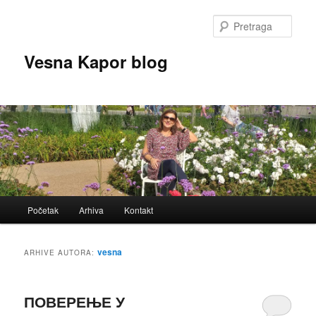
Skoči
Skoči
na
na
Pretr
primarni
sekundarni
sadržaj
sadržaj
Vesna Kapor blog
Glavni
Početak
Arhiva
Kontakt
izbornik
vesna
ARHIVE AUTORA:
ПОВЕРЕЊЕ У