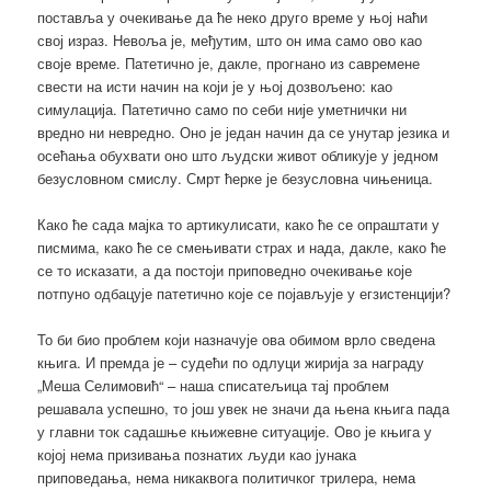
поставља у очекивање да ће неко друго време у њој наћи
свој израз. Невоља је, међутим, што он има само ово као
своје време. Патетично је, дакле, прогнано из савремене
свести на исти начин на који је у њој дозвољено: као
симулација. Патетично само по себи није уметнички ни
вредно ни невредно. Оно је један начин да се унутар језика и
осећања обухвати оно што људски живот обликује у једном
безусловном смислу. Смрт ћерке је безусловна чињеница.
Како ће сада мајка то артикулисати, како ће се опраштати у
писмима, како ће се смењивати страх и нада, дакле, како ће
се то исказати, а да постоји приповедно очекивање које
потпуно одбацује патетично које се појављује у егзистенцији?
То би био проблем који назначује ова обимом врло сведена
књига. И премда је – судећи по одлуци жирија за награду
„Меша Селимовић“ – наша списатељица тај проблем
решавала успешно, то још увек не значи да њена књига пада
у главни ток садашње књижевне ситуације. Ово је књига у
којој нема призивања познатих људи као јунака
приповедања, нема никаквога политичког трилера, нема