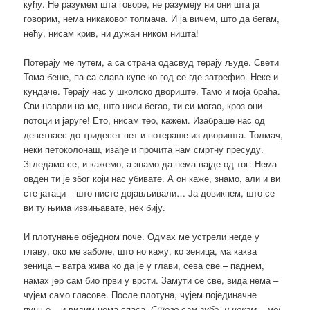
кућу. Не разумем шта говоре, не разумеју ни они шта ја
говорим, нема никаковог толмача. И ја вичем, што да бегам,
нећу, нисам крив, ни дужан ником ништа!
Потерају ме путем, а са страна одасвуд терају људе. Свети
Тома беше, па са слава купе ко год се где затрефио. Неке и
кундаче. Терају нас у школско двориште. Тамо и моја браћа.
Сви наврли на ме, што ниси бегао, ти си могао, кроз они
потоци и јаруге! Ето, нисам тео, кажем. Изабраше нас од
деветнаес до тридесет пет и потераше из дворишта. Толмач,
неки петоколонаш, изађе и прочита нам смртну пресуду.
Згледамо се, и кажемо, а знамо да нема вајде од тог: Нема
овден ти је због који нас убивате. А он каже, знамо, али и ви
сте јатаци – што нисте дојављивали… Ја довикнем, што се
ви ту њима извињавате, нек бију.
И плотунање обједном поче. Одмах ме устрели негде у
главу, око ме заболе, што но кажу, ко зеница, ма каква
зеница – ватра жива ко да је у глави, сева све – паднем,
намах јер сам био први у врсти. Замути се све, вида нема –
чујем само гласове. После плотуна, чујем појединачне
пуцње – и видим нема спаса.
Стего сам зубе, и чекам – мој