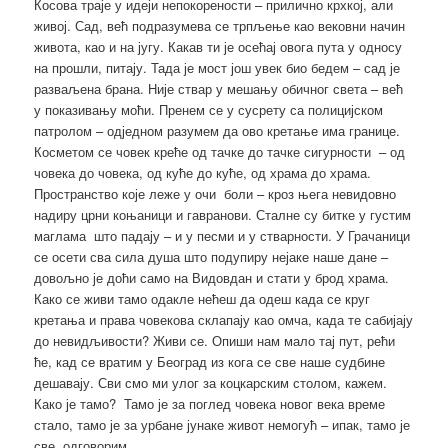
Косова траје у идеји непокорености – прилично крхкој, али
живој. Сад, већ подразумева се трпљење као вековни начин
живота, као и на југу. Какав ти је осећај овога пута у односу
на прошли, питају. Тада је мост још увек био бедем – сад је
разваљена брана. Није ствар у мешању обичног света – већ
у показивању моћи. Пренем се у сусрету са полицијском
патролом – одједном разумем да ово кретање има границе.
Косметом се човек креће од тачке до тачке сигурности – од
човека до човека, од куће до куће, од храма до храма.
Пространство које леже у очи боли – кроз њега невидовно
надиру црни коњаници и гавранови. Сталне су битке у густим
маглама што падају – и у песми и у стварности. У Грачаници
се осети сва сила душа што подупиру нејаке наше дане –
довољно је доћи само на Видовдан и стати у брод храма.
Како се живи тамо одакле нећеш да одеш када се круг
кретања и права човекова склапају као омча, када те сабијају
до невидљивости? Живи се. Опиши нам мало тај пут, рећи
ће, кад се вратим у Београд из кога се све наше судбине
дешавају. Сви смо ми улог за коцкарским столом, кажем.
Како је тамо? Тамо је за поглед човека новог века време
стало, тамо је за урбане јунаке живот немогућ – ипак, тамо је
све, одговорим.