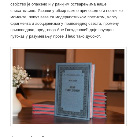
својство је опажено и у ранијим остварењима наше
списатељице. Узевши у обзир важне приповедне и поетичке
моменте, попут везе са модернистичком поетиком, улогу
фрагмента и асоцијанизма у приповедној свести, промену
приповедача, предговор Ане Гвозденовић даје поуздан
путоказ у разумевању прозе „Небо тако дубоко“.