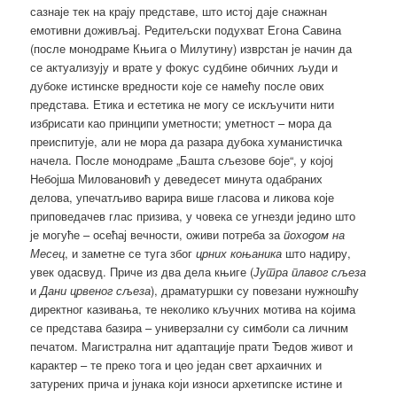
сазнаје тек на крају представе, што истој даје снажнан
емотивни доживљај. Редитељски подухват Егона Савина
(после монодраме Књига о Милутину) изврстан је начин да
се актуализују и врате у фокус судбине обичних људи и
дубоке истинске вредности које се намећу после ових
представа. Етика и естетика не могу се искључити нити
избрисати као принципи уметности; уметност – мора да
преиспитује, али не мора да разара дубока хуманистичка
начела. После монодраме „Башта сљезове боје“, у којој
Небојша Миловановић у деведесет минута одабраних
делова, упечатљиво варира више гласова и ликова које
приповедачев глас призива, у човека се угнезди једино што
је могуће – осећај вечности, оживи потреба за
походом на
Месец
, и заметне се туга због
црних коњаника
што надиру,
увек одасвуд. Приче из два дела књиге (
Јутра плавог сљеза
и
Дани црвеног сљеза
), драматуршки су повезани нужношћу
директног казивања, те неколико кључних мотива на којима
се представа базира – универзални су симболи са личним
печатом. Магистрална нит адаптације прати Ђедов живот и
карактер – те преко тога и цео један свет архаичних и
затурених прича и јунака који износи архетипске истине и