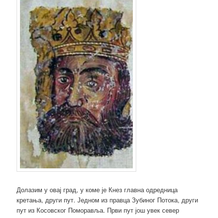
Долазим у овај град, у коме је Кнез главна одредница
кретања, други пут. Једном из правца Зубиног Потока, други
пут из Косовског Поморавља. Први пут још увек север