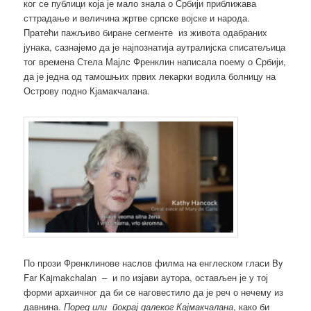
ког се публици која је мало знала о Србији приближава
сттрадање и величина жртве српске војске и народа.
Пратећи пажљиво биране сегменте из живота одабраних
јунака, сазнајемо да је најпознатија аутралијска списатељица
тог времена Стела Мајлс Френклин написала поему о Србији,
да је једна од тамошњих првих лекарки водила болницу на
Острову подно Кјамакчалана.
По прози Френклинове наслов филма на енглеском гласи By
Far Kajmakchalan – и по изјави аутора, остављен је у тој
форми архаичног да би се наговестило да је реч о нечему из
давнина.
Поред или покрај далеког Кајмакчалана
, како би