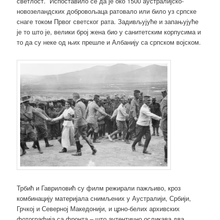
светлост. Испоставило се да је око 1500 аустралијско-
новозеландских добровољаца ратовало или било уз српске
снаге током Првог светског рата. Задивљујуће и запањујуће
је то што је, велики број жена био у санитетским корпусима и
то да су неке од њих прешле и Албанију са српском војском.
Трбић и Гавриловић су филм режирали пажљиво, кроз
комбинацију материјала снимљених у Аустралији, Србији,
Грчкој и Северној Македонији, и црно-белих архивских
фотографија са фронта – што аутентично осликава два