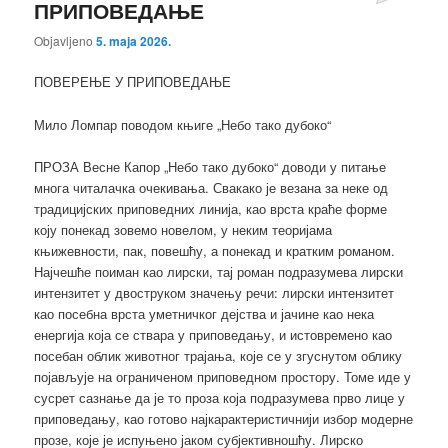
ПРИПОВЕДАЊЕ
Objavljeno
5. maja 2026.
ПОВЕРЕЊЕ У ПРИПОВЕДАЊЕ
Мило Ломпар поводом књиге „Небо тако дубоко“
ПРОЗА Весне Капор „Небо тако дубоко“ доводи у питање
многа читалачка очекивања. Свакако је везана за неке од
традицијских приповедних линија, као врста краће форме
коју понекад зовемо новелом, у неким теоријама
књижевности, пак, повешћу, а понекад и кратким романом.
Најчешће поиман као лирски, тај роман подразумева лирски
интензитет у двоструком значењу речи: лирски интензитет
као посебна врста уметничког дејства и јачине као нека
енергија која се ствара у приповедању, и истовремено као
посебан облик животног трајања, које се у згуснутом облику
појављује на ограниченом приповедном простору. Томе иде у
сусрет сазнање да је то проза која подразумева прво лице у
приповедању, као готово најкарактеристичнији избор модерне
прозе, које је испуњено јаком субјективношћу. Лирско