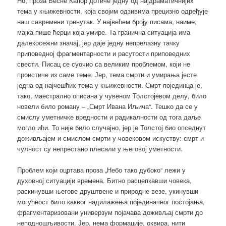
Но, проза Весне Капор дотиче једну од најдраматичнијих
тема у књижевности, која својим одзивима прецизно одређује
наш савремени тренутак. У највећем броју писама, наиме,
мајка пише ћерци која умире. Та гранична ситуација има
далекосежни значај, јер даје једну непрелазну тачку
приповедној фрагментарности и расутости приповедних
свести. Писац се суочио са великим проблемом, који не
проистиче из саме теме. Јер, тема смрти и умирања јесте
једна од најчешћих тема у књижевности. Смрт појединца је,
тако, маестрално описана у чувеном Толстојевом делу, било
новели било роману – „Смрт Ивана Иљича“. Тешко да се у
смислу уметничке вредности и радикалности од тога даље
могло ићи. То није било случајно, јер је Толстој био опседнут
доживљајем и смислом смрти у човековом искуству: смрт и
чулност су непрестано плесали у његовој уметности.
Проблем који оцртава проза „Небо тако дубоко“ лежи у
духовној ситуацији времена. Битно расцепкавши човека,
раскинувши његове друштвене и природне везе, укинувши
могућност било каквог надилажења појединачног постојања,
фрагментаризовани универзум појачава доживљај смрти до
неподношљивости. Јер, нема формације, оквира, нити