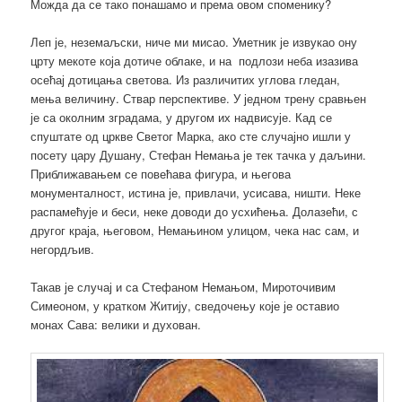
Можда да се тако понашамо и према овом споменику?
Леп је, неземаљски, ниче ми мисао. Уметник је извукао ону
црту мекоте која дотиче облаке, и на подлози неба изазива
осећај дотицања светова. Из различитих углова гледан,
мења величину. Ствар перспективе. У једном трену сравњен
је са околним зградама, у другом их надвисује. Кад се
спуштате од цркве Светог Марка, ако сте случајно ишли у
посету цару Душану, Стефан Немања је тек тачка у даљини.
Приближавањем се повећава фигура, и његова
монументалност, истина је, привлачи, усисава, ништи. Неке
распамећује и беси, неке доводи до усхићења. Долазећи, с
другог краја, његовом, Немањином улицом, чека нас сам, и
негордљив.
Такав је случај и са Стефаном Немањом, Мироточивим
Симеоном, у кратком Житију, сведочењу које је оставио
монах Сава: велики и духован.