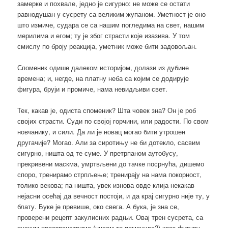
замерке и похвале, једно је сигурно: не може се остати
равнодушан у сусрету са великим жупаном. Уметност је оно
што измиче, судара се са нашим погледима на свет, нашим
мерилима и егом; ту је због страсти које изазива. У том
смислу по броју реакција, уметник може бити задовољан.
Споменик одише далеком историјом, долази из дубине
времена; и, негде, на платну неба са којим се додирује
фигура, бруји и промиче, нама невидљиви свет.
Тек, какав је, одиста споменик? Шта човек зна? Он је роб
својих страсти. Суди по својој горчини, или радости. По свом
новчанику, и сили. Да ли је новац могао бити утрошен
другачије? Могао. Али за сиротињу не би дотекло, сасвим
сигурно, ништа од те суме. У претрпаном аутобусу,
прекривени маскма, умртвљени до тачке посрнућа, дишемо
споро, тренирамо стрпљење; тренирају на нама покорност,
толико векова; па ништа, увек изнова овде клија некакав
нејасни осећај да вечност постоји, и да крај сигурно није ту, у
блату. Буке је превише, око свега. А бука, је зна се,
проверени рецепт закулисних радњи. Овај трен сусрета, са
руским пространствима (нисам то поменула?) кроз фигуру