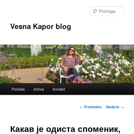
Skoči
na
Pretr
primarni
sadržaj
Vesna Kapor blog
Glavni
Početak
Arhiva
Kontakt
izbornik
Kretanje
←
Prethodno
Sledeće
→
članaka
Какав је одиста споменик,