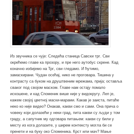
Из звучника се чује: Следећа станица Савски трг. Сви
окрећемо главе ка прозору, и пре него аутобус скрене. Кад
коначно избијемо на Трг, сви гледамо. И ћутимо,
замаскирани. Чудан осећај, нико не проговара. Тишина у
контрасту са буком на друштвеним мрежама, прија; оставља
сваког под својом маском. Главе нам остају помало
искошене, и кад Споменик више није у видокругу. Леп је,
кажем својој цветној маски-марами. Какав је заиста, питаће
неко ко није видео? Онакав, какви смо и сами. Она прича о
човеку који долазећи у неки град, пита какви су људи у том
граду, а сапутник му одговара питањем: какви су били у
месту из кога долазите, у ширем контексту могла би се
пренети и на буку око Споменика. Крст или мач? Мање