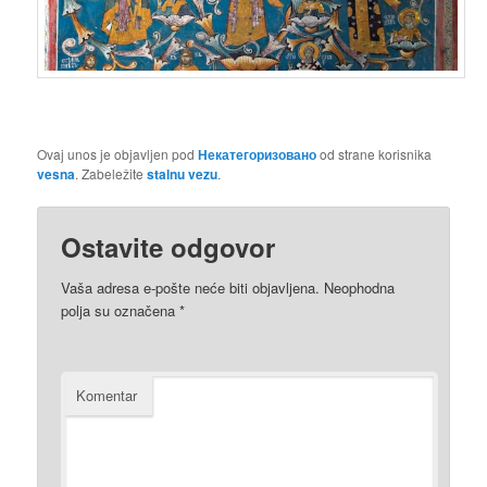
Ovaj unos je objavljen pod
Некатегоризовано
od strane korisnika
vesna
. Zabeležite
stalnu vezu
.
Ostavite odgovor
Vaša adresa e-pošte neće biti objavljena.
Neophodna
polja su označena
*
Komentar