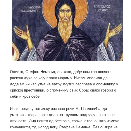
Одиста, Стефан Немања, свакако, дође нам као поклон:
раскош духа за коју слабо маримо. Нисам мислила да
додајем ни кап уља на ватру љутих расправа о споменику у
српској престоници, о споменику свих Срба; свако говори о
себи и кроз себе.
Ипак, негде у потиљку зазвоне речи М. Павловића, да
уметник ствара своје дело на трусном подручју сопствене
личности. Има нешто од бескраја, торженствено, што измиче
коначности, ту, испод ногу Стефана Немање. Без обзира на