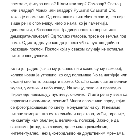
постоље, фигура виша? Шлем или жир? Самовар? Светац
или владар? Монах или владар? Рушити! Славити! Ето,
такав је споменик. Од свих наших киптећих страсти, јер није
више реч о споменику, него о нама; ко је паметнији,
доследнији, образованији. Традиционалиста-верник или
демократа-либерал? Од толико гласова, тресе се земља под
нама. Одиста, делује као да је нека убога пустош добила
раскошан поклон. Поклон који у сваком случају не оставља
никог равнодушним.
Ко га је градио (каква му је савест и и какве су му намере),
колико новца је утрошио, ко сад полемише (ко га нагрђује или
слави) све ће то развејати време. Остаће само светац-велики
жупан, уметник и небо изнад. На концу, тако је и праведно.
Пирамиде надмашују пустињу, онолико. И шта рећи у вези са
париском пирамидом, рецимо? Многи споменици поред којих
се фотографишемо по свету, монументални су. И немамо
никаве замерке што су то симболи царстава, моћи, тираније,
не сметају нам обележја, величина, положај. Важно је да
закитимо фотку, као значку, да се мало размећемо,
интелектуално, нехајно-гордљиво на друштвеним мрежама.