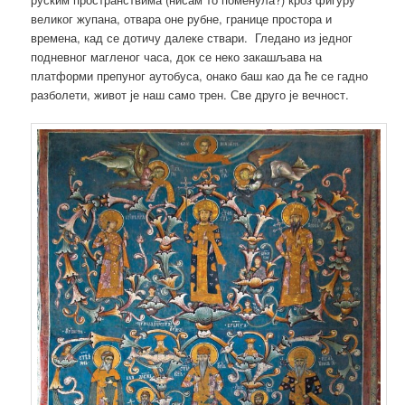
великог жупана, отвара оне рубне, границе простора и
времена, кад се дотичу далеке ствари. Гледано из једног
подневног магленог часа, док се неко закашљава на
платформи препуног аутобуса, онако баш као да ће се гадно
разболети, живот је наш само трен. Све друго је вечност.